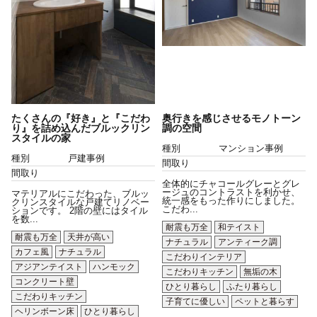
たくさんの『好き』と『こだわ
奥行きを感じさせるモノトーン
り』を詰め込んだブルックリン
調の空間
スタイルの家
種別
マンション事例
種別
戸建事例
間取り
間取り
全体的にチャコールグレーとグレ
ージュのコントラストを利かせ、
マテリアルにこだわった、ブルッ
統一感をもった作りにしました。
クリンスタイルな戸建てリノベー
こだわ...
ションです。 2階の壁にはタイル
を数...
耐震も万全
和テイスト
耐震も万全
天井が高い
ナチュラル
アンティーク調
カフェ風
ナチュラル
こだわりインテリア
アジアンテイスト
ハンモック
こだわりキッチン
無垢の木
コンクリート壁
ひとり暮らし
ふたり暮らし
こだわりキッチン
子育てに優しい
ペットと暮らす
ヘリンボーン床
ひとり暮らし