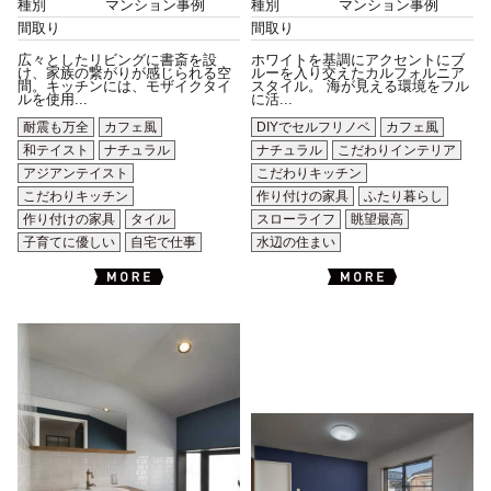
種別
マンション事例
種別
マンション事例
間取り
間取り
広々としたリビングに書斎を設
ホワイトを基調にアクセントにブ
け、家族の繋がりが感じられる空
ルーを入り交えたカルフォルニア
間。キッチンには、モザイクタイ
スタイル。 海が見える環境をフル
ルを使用...
に活...
耐震も万全
カフェ風
DIYでセルフリノベ
カフェ風
和テイスト
ナチュラル
ナチュラル
こだわりインテリア
アジアンテイスト
こだわりキッチン
こだわりキッチン
作り付けの家具
ふたり暮らし
作り付けの家具
タイル
スローライフ
眺望最高
子育てに優しい
自宅で仕事
水辺の住まい