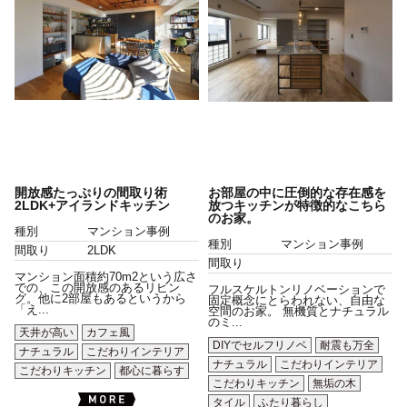
開放感たっぷりの間取り術
お部屋の中に圧倒的な存在感を
2LDK+アイランドキッチン
放つキッチンが特徴的なこちら
のお家。
種別
マンション事例
種別
マンション事例
間取り
2LDK
間取り
マンション面積約70m2という広さ
での、この開放感のあるリビン
フルスケルトンリノベーションで
グ。他に2部屋もあるというから
固定概念にとらわれない、自由な
「え...
空間のお家。 無機質とナチュラル
のミ...
天井が高い
カフェ風
DIYでセルフリノベ
耐震も万全
ナチュラル
こだわりインテリア
ナチュラル
こだわりインテリア
こだわりキッチン
都心に暮らす
こだわりキッチン
無垢の木
タイル
ふたり暮らし