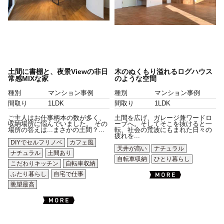
土間に書棚と、夜景Viewの非日
木のぬくもり溢れるログハウス
常感MIXな家
のような空間
種別
マンション事例
種別
マンション事例
間取り
1LDK
間取り
1LDK
ご主人はお仕事柄本の数が多く、
土間を広げ、ガレージ兼ワードロ
収納場所に悩んでいました。 その
ーブへ。そしてそこを抜けると一
場所の答えは...まさかの土間？...
転、社会の荒波にもまれた日々の
疲れを...
DIYでセルフリノベ
カフェ風
天井が高い
ナチュラル
ナチュラル
土間あり
自転車収納
ひとり暮らし
こだわりキッチン
自転車収納
ふたり暮らし
自宅で仕事
眺望最高