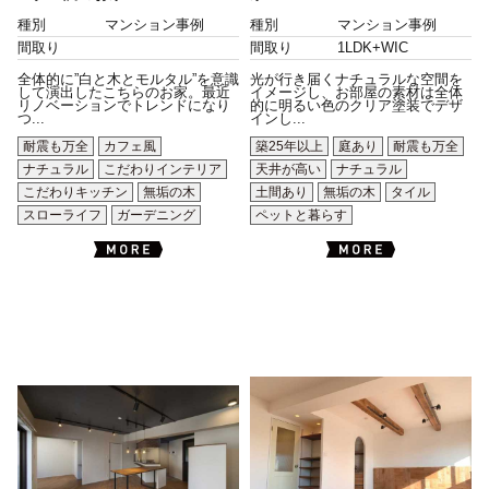
種別
マンション事例
種別
マンション事例
間取り
間取り
1LDK+WIC
全体的に”白と木とモルタル”を意識
光が行き届くナチュラルな空間を
して演出したこちらのお家。最近
イメージし、お部屋の素材は全体
リノベーションでトレンドになり
的に明るい色のクリア塗装でデザ
つ...
インし...
耐震も万全
カフェ風
築25年以上
庭あり
耐震も万全
ナチュラル
こだわりインテリア
天井が高い
ナチュラル
こだわりキッチン
無垢の木
土間あり
無垢の木
タイル
スローライフ
ガーデニング
ペットと暮らす