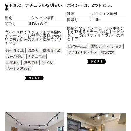
猫も喜ぶ、ナチュラルな明るい
ポイントは、2つトビラ。
家
種別
マンション事例
種別
マンション事例
間取り
2LDK
間取り
1LDK+WIC
開放的なリビングに、ワンポイン
トが映えるカラーの扉をトッピン
光が行き届くナチュラルな空間を
グ。一つはサファイヤブルーの扉
イメージし、お部屋の素材は全体
とドア...
的に明るい色のクリア塗装でデザ
インし...
築25年以上
団地リノベーション
築25年以上
庭あり
耐震も万全
こだわりキッチン
無垢の木
天井が高い
ナチュラル
土間あり
無垢の木
タイル
ペットと暮らす