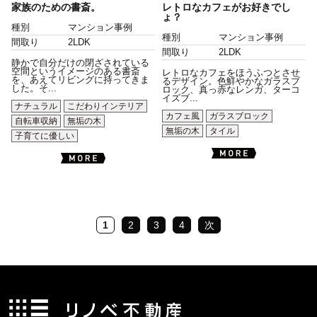
家族のための書斎。
レトロなカフェがお好きでし
ょ？
種別
マンション事例
種別
マンション事例
間取り
2LDK
間取り
2LDK
静かで自分だけの閉ざされている
空間というイメージのある書斎
レトロなカフェをほうふつとさせ
を、あえてリビングに持ってきま
るデザイン。色鮮やかなガラスブ
した。そ...
ロック、真っ赤なレンガ、ターコ
イズブ...
ナチュラル
こだわりインテリア
カフェ風
ガラスブロック
自転車収納
無垢の木
無垢の木
タイル
子育てに優しい
1
2
3
4
次