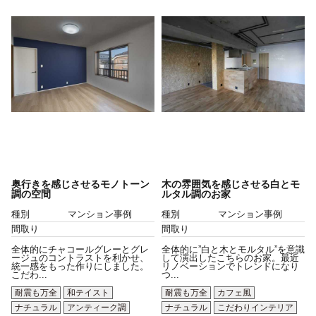
奥行きを感じさせるモノトーン
木の雰囲気を感じさせる白とモ
調の空間
ルタル調のお家
種別
マンション事例
種別
マンション事例
間取り
間取り
全体的にチャコールグレーとグレ
全体的に”白と木とモルタル”を意識
ージュのコントラストを利かせ、
して演出したこちらのお家。最近
統一感をもった作りにしました。
リノベーションでトレンドになり
こだわ...
つ...
耐震も万全
和テイスト
耐震も万全
カフェ風
ナチュラル
アンティーク調
ナチュラル
こだわりインテリア