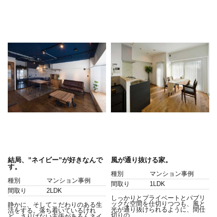
結局、”ネイビー”が好きなんで
風が通り抜ける家。
す。
種別
マンション事例
種別
マンション事例
間取り
1LDK
間取り
2LDK
しっかりとプライベートとパブリ
ックな空間を仕切りつつも、風と
静かに、そしてこだわりのある生
光が通り抜けられるように、間仕
活をする。落ち着いているけれ
切りの...
ど、さりげない主張があるんネイ