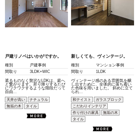
戸建リノベはいかがですか。
新しくても、ヴィンテージ。
種別
戸建事例
種別
マンション事例
間取り
3LDK+WIC
間取り
1LDK
遮るものなく贅沢なLDKは、庭へ
ヴィンテージ感のある雰囲気を醸
と繋がります。昇り降りするたび
し出すために、全体的に落ち着い
にワクワクするような階段だって
た色味を用いました。 斜めに立て
自由...
られ...
天井が高い
ナチュラル
和テイスト
ガラスブロック
無垢の木
タイル
こだわりインテリア
作り付けの家具
無垢の木
タイル