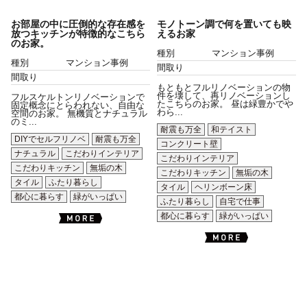
お部屋の中に圧倒的な存在感を
モノトーン調で何を置いても映
放つキッチンが特徴的なこちら
えるお家
のお家。
種別
マンション事例
種別
マンション事例
間取り
間取り
もともとフルリノベーションの物
件を壊して、再リノベーションし
フルスケルトンリノベーションで
たこちらのお家。 昼は緑豊かでや
固定概念にとらわれない、自由な
わら...
空間のお家。 無機質とナチュラル
のミ...
耐震も万全
和テイスト
DIYでセルフリノベ
耐震も万全
コンクリート壁
ナチュラル
こだわりインテリア
こだわりインテリア
こだわりキッチン
無垢の木
こだわりキッチン
無垢の木
タイル
ふたり暮らし
タイル
ヘリンボーン床
都心に暮らす
緑がいっぱい
ふたり暮らし
自宅で仕事
都心に暮らす
緑がいっぱい