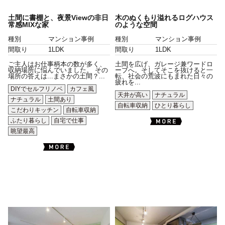
土間に書棚と、夜景Viewの非日
木のぬくもり溢れるログハウス
常感MIXな家
のような空間
種別
マンション事例
種別
マンション事例
間取り
1LDK
間取り
1LDK
ご主人はお仕事柄本の数が多く、
土間を広げ、ガレージ兼ワードロ
収納場所に悩んでいました。 その
ーブへ。そしてそこを抜けると一
場所の答えは...まさかの土間？...
転、社会の荒波にもまれた日々の
疲れを...
DIYでセルフリノベ
カフェ風
天井が高い
ナチュラル
ナチュラル
土間あり
自転車収納
ひとり暮らし
こだわりキッチン
自転車収納
ふたり暮らし
自宅で仕事
眺望最高