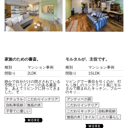
家族のための書斎。
モルタルが、主役です。
種別
マンション事例
種別
マンション事例
間取り
2LDK
間取り
1SLDK
静かで自分だけの閉ざされている
リビングで一番目を引くのが、打
空間というイメージのある書斎
ちっ放しのコンクリート風にモル
を、あえてリビングに持ってきま
タルで囲まれたキッチン。ブルー
した。そ...
のキッ...
ナチュラル
こだわりインテリア
アンティーク調
自転車収納
無垢の木
こだわりインテリア
子育てに優しい
こだわりキッチン
自転車収納
無垢の木
タイル
ふたり暮らし