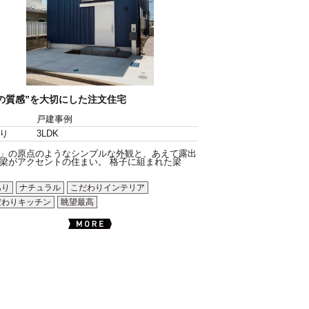
の質感”を大切にした注文住宅
戸建事例
り
3LDK
」の原点のようなシンプルな外観と、あえて露出
梁がアクセントの住まい。 格子に組まれた梁
あり
ナチュラル
こだわりインテリア
だわりキッチン
眺望最高