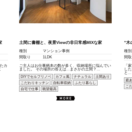
家
土間に書棚と、夜景Viewの非日常感MIXな家
“木
種別
マンション事例
種別
間取り
1LDK
間取
たカ
ご主人はお仕事柄本の数が多く、収納場所に悩んでい
「家
に
ました。 その場所の答えは...まさかの土間？...
した
と...
DIYでセルフリノベ
カフェ風
ナチュラル
土間あり
庭
こだわりキッチン
自転車収納
ふたり暮らし
こ
自宅で仕事
眺望最高