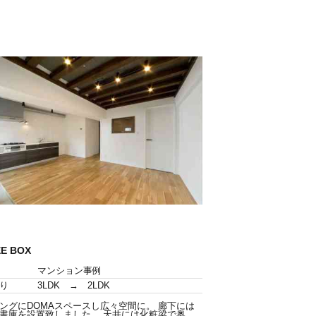
EE BOX
マンション事例
り
3LDK → 2LDK
ングにDOMAスペースし広々空間に。 廊下には
書庫を設置致しました。 天井には化粧梁で奥...