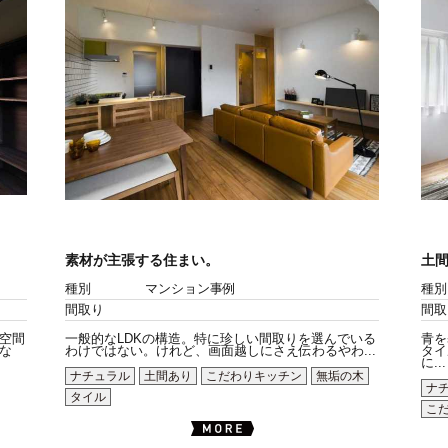
素材が主張する住まい。
土
種別
マンション事例
種別
間取り
間取
空間
一般的なLDKの構造。特に珍しい間取りを選んでいる
青を
な
わけではない。けれど、画面越しにさえ伝わるやわ...
タイ
に...
ナチュラル
土間あり
こだわりキッチン
無垢の木
ナ
タイル
こ