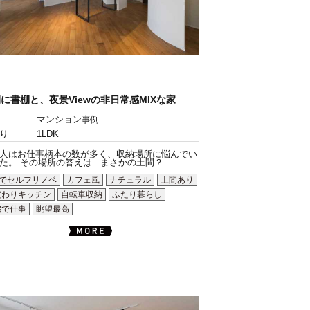
に書棚と、夜景Viewの非日常感MIXな家
マンション事例
り
1LDK
人はお仕事柄本の数が多く、収納場所に悩んでい
た。 その場所の答えは...まさかの土間？...
Yでセルフリノベ
カフェ風
ナチュラル
土間あり
だわりキッチン
自転車収納
ふたり暮らし
宅で仕事
眺望最高