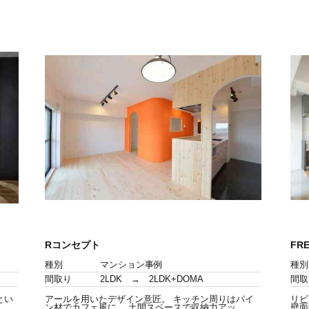
Rコンセプト
FR
種別
マンション事例
種別
間取り
2LDK → 2LDK+DOMA
間取
とい
アールを用いたデザイン意匠。 キッチン周りはパイ
リビ
ン材でカフェ風に。 土間スペースで収納力アッ
壁面