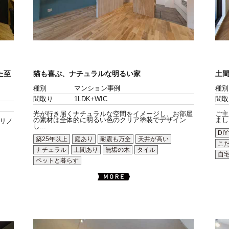
た至
猫も喜ぶ、ナチュラルな明るい家
土間
種別
マンション事例
種別
間取り
1LDK+WIC
間取
光が行き届くナチュラルな空間をイメージし、お部屋
ご主
の素材は全体的に明るい色のクリア塗装でデザイン
まし
リノ
し...
DI
築25年以上
庭あり
耐震も万全
天井が高い
こ
ナチュラル
土間あり
無垢の木
タイル
自
ペットと暮らす