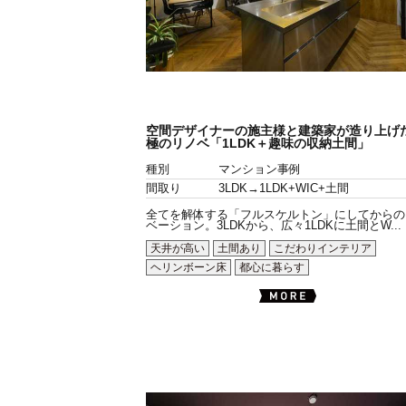
空間デザイナーの施主様と建築家が造り上げ
極のリノベ「1LDK＋趣味の収納土間」
種別
マンション事例
間取り
3LDK→1LDK+WIC+土間
全てを解体する「フルスケルトン」にしてからの
ベーション。3LDKから、広々1LDKに土間とW...
天井が高い
土間あり
こだわりインテリア
ヘリンボーン床
都心に暮らす