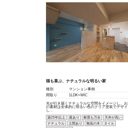
猫も喜ぶ、ナチュラルな明るい家
種別
マンション事例
間取り
1LDK+WIC
光が行き届くナチュラルな空間をイメージし、お
の素材は全体的に明るい色のクリア塗装でデザイ
し...
築25年以上
庭あり
耐震も万全
天井が高い
ナチュラル
土間あり
無垢の木
タイル