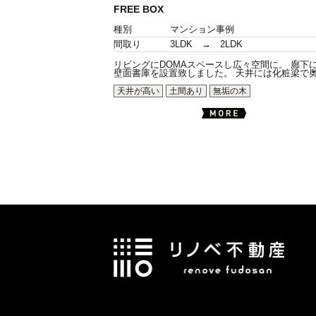
FREE BOX
種別
マンション事例
間取り
3LDK → 2LDK
リビングにDOMAスペースし広々空間に。 廊下
壁面書庫を設置致しました。 天井には化粧梁で奥.
天井が高い
土間あり
無垢の木