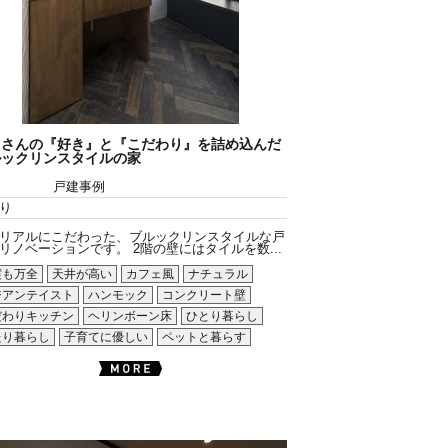
くさんの『好き』と『こだわり』を詰め込んだ
ルックリンスタイルの家
戸建事例
り
リアルにこだわった、ブルックリンスタイルな戸
リノベーションです。 2階の壁にはタイルを数...
震も万全
天井が高い
カフェ風
ナチュラル
ジアンテイスト
ハンモック
コンクリート壁
だわりキッチン
ヘリンボーン床
ひとり暮らし
たり暮らし
子育てに優しい
ペットと暮らす