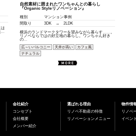
自然素材に囲まれたワンちゃんとの暮らし
『Organic Styleリノベーション』
種別
マンション事例
間取り
3DK → 2LDK
には
..
横浜のランドマークタワーを望みながら暮らす……。
リノベならではの好立地の暮らし。ワンちゃん好き
の...
広～いバルコニー
天井が高い
カフェ風
ナチュラル
会社紹介
選ばれる理由
物件情
コンセプト
リノベ不動産の特徴
リノベ
会社概要
リノベーションメニュー
イベン
メンバー紹介