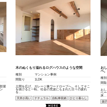
木のぬくもり溢れるログハウスのような空間
お
ベ
種別
マンション事例
種別
間取り
1LDK
間取
部屋
土間を広げ、ガレージ兼ワードローブへ。そしてそこ
ン
を抜けると一転、社会の荒波にもまれた日々の疲れ
おし
を...
ベー
床...
天井が高い
ナチュラル
自転車収納
ひとり暮らし
築2