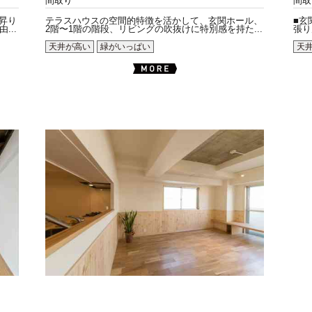
間取り
間取
昇り
テラスハウスの空間的特徴を活かして、玄関ホール、
■玄
..
2階〜1階の階段、リビングの吹抜けに特別感を持た...
張り
天井が高い
緑がいっぱい
天