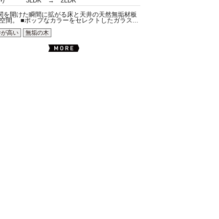
り
3LDK → 2LDK
関を開けた瞬間に拡がる床と天井の天然無垢材板
空間。 ■ポップなカラーをセレクトしたガラス...
井が高い
無垢の木