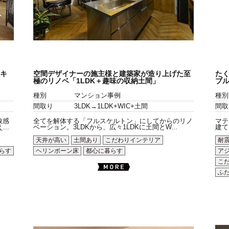
゙キ
空間デザイナーの施主様と建築家が造り上げた至
た
極のリノベ「1LDK＋趣味の収納土間」
ブ
種別
マンション事例
種別
間取り
3LDK→1LDK+WIC+土間
間取
放感
全てを解体する「フルスケルトン」にしてからのリノ
マテ
..
ベーション。3LDKから、広々1LDKに土間とW...
建て
天井が高い
土間あり
こだわりインテリア
耐
らす
ヘリンボーン床
都心に暮らす
ア
こ
ふ