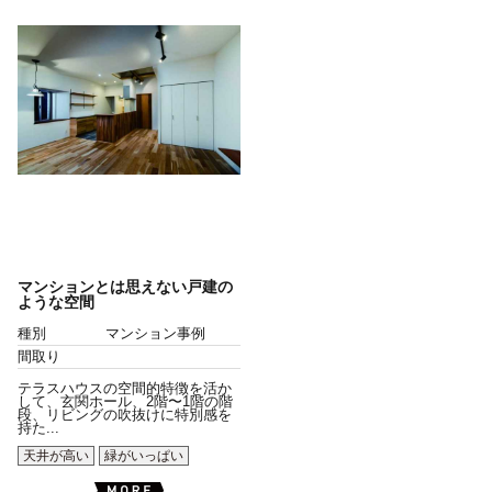
マンションとは思えない戸建の
ような空間
種別
マンション事例
間取り
テラスハウスの空間的特徴を活か
して、玄関ホール、2階〜1階の階
段、リビングの吹抜けに特別感を
持た...
天井が高い
緑がいっぱい