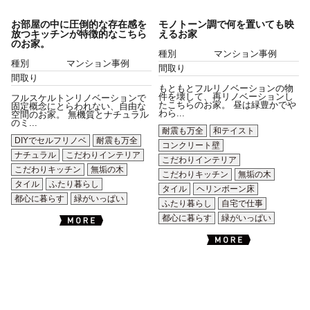
お部屋の中に圧倒的な存在感を
モノトーン調で何を置いても映
放つキッチンが特徴的なこちら
えるお家
のお家。
種別
マンション事例
種別
マンション事例
間取り
間取り
もともとフルリノベーションの物
件を壊して、再リノベーションし
フルスケルトンリノベーションで
たこちらのお家。 昼は緑豊かでや
固定概念にとらわれない、自由な
わら...
空間のお家。 無機質とナチュラル
のミ...
耐震も万全
和テイスト
DIYでセルフリノベ
耐震も万全
コンクリート壁
ナチュラル
こだわりインテリア
こだわりインテリア
こだわりキッチン
無垢の木
こだわりキッチン
無垢の木
タイル
ふたり暮らし
タイル
ヘリンボーン床
都心に暮らす
緑がいっぱい
ふたり暮らし
自宅で仕事
都心に暮らす
緑がいっぱい