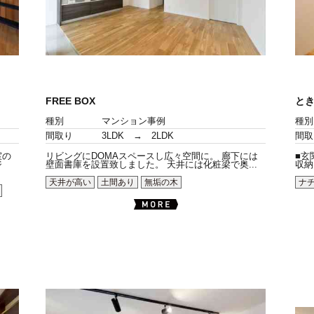
FREE BOX
とき
種別
マンション事例
種別
間取り
3LDK → 2LDK
間取
室の
リビングにDOMAスペースし広々空間に。 廊下には
■玄
ジ
壁面書庫を設置致しました。 天井には化粧梁で奥...
収納
天井が高い
土間あり
無垢の木
ナ