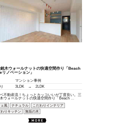
銘木ウォールナットの快適空間作り「Beach
yleリノベーション」
マンション事例
り
3LDK → 2LDK
ベ不動産流！ちょっとカッコいいが丁度良い。三
木ウォールナットの快適空間作り「Beach ...
フェ風
ナチュラル
こだわりインテリア
だわりキッチン
無垢の木