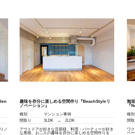
en
趣味を存分に楽しめる空間作り『BeachStyleリ
無垢
ノベーション』
『N
種別
マンション事例
種別
間取り
3LDK → 2LDK
間取
リノ
アウトドアが好きな旦那様、料理・パーティーが好き
ワク
、
な奥様、お二人の趣味を存分に楽しめる空間作りを
ベー