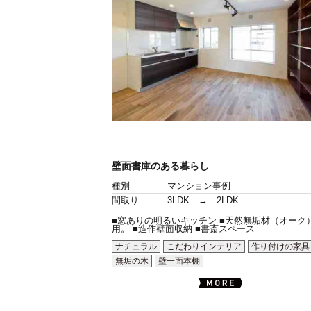
壁面書庫のある暮らし
種別
マンション事例
間取り
3LDK → 2LDK
■窓ありの明るいキッチン ■天然無垢材（オーク
用。 ■造作壁面収納 ■書斎スペース
ナチュラル
こだわりインテリア
作り付けの家具
無垢の木
壁一面本棚