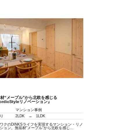
材“メープル”から北欧を感じる
ordicStyleリノベーション』
マンション事例
り
2LDK → 1LDK
ワクのDINKSライフを実現するマンション・リノ
ション。無垢材“メープル”から北欧を感じ...