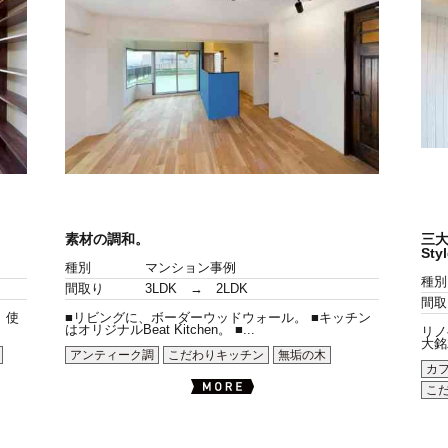
素材の調和。
三大
St
種別
マンション事例
種別
間取り
3LDK → 2LDK
間取
）使
■リビングに、ボーダーウッドウォール。 ■キッチン
はオリジナルBeat Kitchen。 ■...
リノ
大銘
アンティーク調
こだわりキッチン
無垢の木
カ
こ