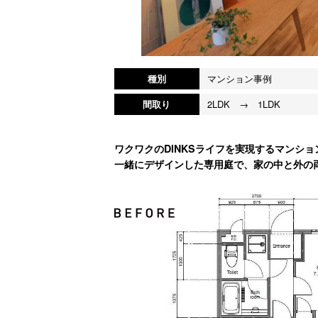
種別
マンション事例
間取り
2LDK → 1LDK
ワクワクのDINKSライフを実現するマンション
一緒にデザインした専用庭で、家の中と外の