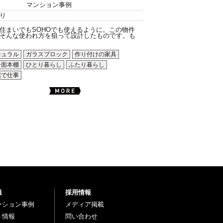
マンション事例
り
住まいでもSOHOでも使えるように。この物件
そんな使われ方を狙って設計したものです。も
チュラル
ガラスブロック
作り付けの家具
一面本棚
ひとり暮らし
ふたり暮らし
宅で仕事
報
採用情報
ーション事例
メディア掲載
ト情報
問い合わせ