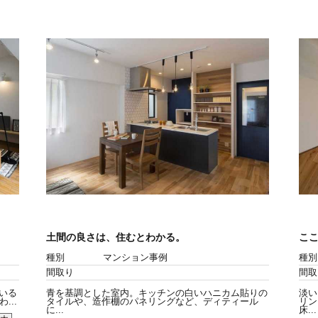
土間の良さは、住むとわかる。
こ
種別
マンション事例
種別
間取り
間取
いる
青を基調とした室内。キッチンの白いハニカム貼りの
淡い
..
タイルや、造作棚のパネリングなど、ディティール
リン
に...
床...