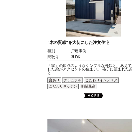
“木の質感”を大切にした注文住宅
種別
戸建事例
間取り
3LDK
「家」の原点のようなシンプルな外観と、あえて
した梁がアクセントの住まい。 格子に組まれた
と...
庭あり
ナチュラル
こだわりインテリア
こだわりキッチン
眺望最高