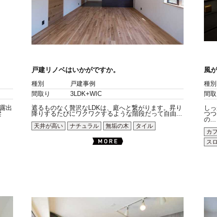
戸建リノベはいかがですか。
風
種別
戸建事例
種別
間取り
3LDK+WIC
間取
露出
遮るものなく贅沢なLDKは、庭へと繋がります。昇り
しっ
梁
降りするたびにワクワクするような階段だって自由...
つつ
の...
天井が高い
ナチュラル
無垢の木
タイル
カ
ス