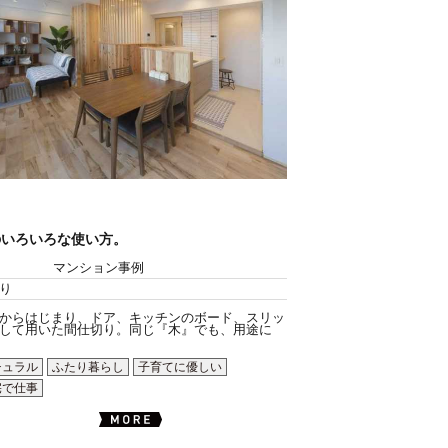
のいろいろな使い方。
マンション事例
り
からはじまり、ドア、キッチンのボード、スリッ
して用いた間仕切り。同じ『木』でも、用途に
チュラル
ふたり暮らし
子育てに優しい
宅で仕事