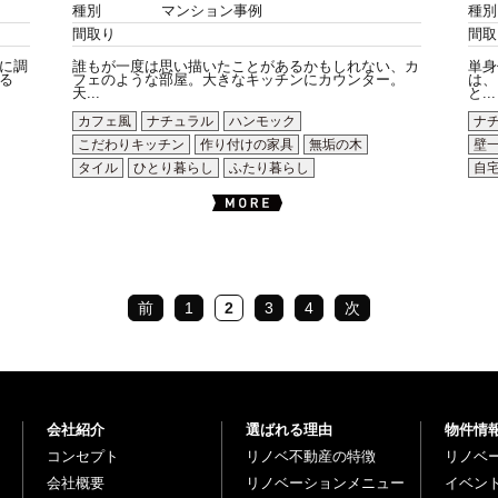
種別
マンション事例
種別
間取り
間取
に調
誰もが一度は思い描いたことがあるかもしれない、カ
単身
る
フェのような部屋。大きなキッチンにカウンター。
は、
天...
と...
カフェ風
ナチュラル
ハンモック
ナ
こだわりキッチン
作り付けの家具
無垢の木
壁
タイル
ひとり暮らし
ふたり暮らし
自
前
1
2
3
4
次
会社紹介
選ばれる理由
物件情
コンセプト
リノベ不動産の特徴
リノベ
会社概要
リノベーションメニュー
イベン