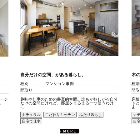
自分だけの空間、がある暮らし。
木
種別
マンション事例
種別
間取り
間取
ージ
趣味や仕事のための書斎的空間。誰もが欲しがる自分
床板
。
だけの空間だけれど、部屋をまるまる一つ使うわけ
トと
に...
よ...
ナチュラル
こだわりキッチン
ふたり暮らし
ナ
自宅で仕事
自