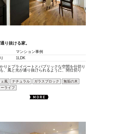
が通り抜ける家。
マンション事例
り
1LDK
かりとプライベートとパブリックな空間を仕切り
も、風と光が通り抜けられるように、間仕切り
フェ風
ナチュラル
ガラスブロック
無垢の木
ローライフ