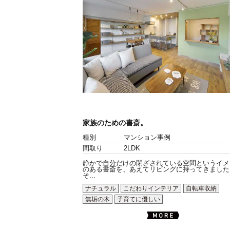
家族のための書斎。
種別
マンション事例
間取り
2LDK
静かで自分だけの閉ざされている空間というイメ
のある書斎を、あえてリビングに持ってきました
そ...
ナチュラル
こだわりインテリア
自転車収納
無垢の木
子育てに優しい