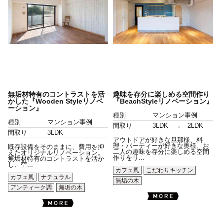
無垢材特有のコントラストを活
趣味を存分に楽しめる空間作り
かした『Wooden Styleリノベ
『BeachStyleリノベーション』
ーション』
種別
マンション事例
種別
マンション事例
間取り
3LDK → 2LDK
間取り
3LDK
アウトドアが好きな旦那様、料
理・パーティーが好きな奥様、お
既存設備をそのままに、費用を抑
二人の趣味を存分に楽しめる空間
えたオリジナルリノベーション。
作りをリ...
無垢材特有のコントラストを活か
し、空...
カフェ風
こだわりキッチン
カフェ風
ナチュラル
無垢の木
アンティーク調
無垢の木