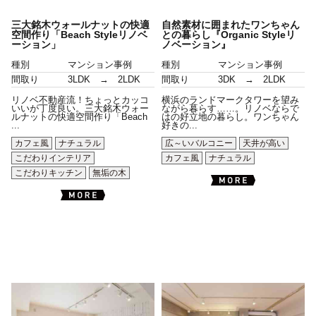
三大銘木ウォールナットの快適
自然素材に囲まれたワンちゃん
空間作り「Beach Styleリノベ
との暮らし『Organic Styleリ
ーション」
ノベーション』
種別
マンション事例
種別
マンション事例
間取り
3LDK → 2LDK
間取り
3DK → 2LDK
リノベ不動産流！ちょっとカッコ
横浜のランドマークタワーを望み
いいが丁度良い。三大銘木ウォー
ながら暮らす……。リノベならで
ルナットの快適空間作り「Beach
はの好立地の暮らし。ワンちゃん
...
好きの...
カフェ風
ナチュラル
広～いバルコニー
天井が高い
こだわりインテリア
カフェ風
ナチュラル
こだわりキッチン
無垢の木