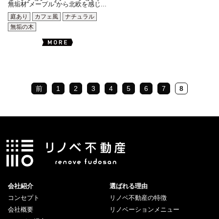
無垢材“メープル”から北欧を感じ...
庭あり
カフェ風
ナチュラル
無垢の木
前
1
2
3
4
5
6
7
8
会社紹介
選ばれる理由
コンセプト
リノベ不動産の特徴
会社概要
リノベーションメニュー