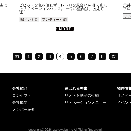
由に
ビビットな色を使わず、レトロな風合いを 作り出し
天井
たリノベーションハウス。 一部の壁面は、あえて
フロ
仕...
ア
昭和レトロ
アンティーク調
前
1
2
3
4
5
6
7
8
次
会社紹介
選ばれる理由
物件情
コンセプト
リノベ不動産の特徴
リノベ
会社概要
リノベーションメニュー
イベン
メンバー紹介
copyright© 2026 wakuwaku Inc All Rights Reserved.