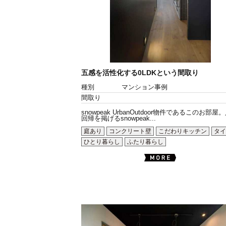
五感を活性化する0LDKという間取り
種別
マンション事例
間取り
snowpeak UrbanOutdoor物件であるこのお部屋
回帰を掲げるsnowpeak...
庭あり
コンクリート壁
こだわりキッチン
タイ
ひとり暮らし
ふたり暮らし