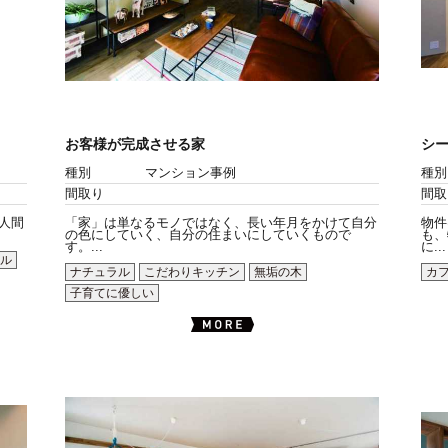
お客様が完成させる家
シ
種別
マンション事例
種別
間取り
間取
。人間
「家」は単なるモノではなく、長い年月をかけて自分
物件
の色にしていく、自分の住まいにしていくもので
も、
す。...
に...
ル
ナチュラル
こだわりキッチン
無垢の木
カ
子育てに優しい