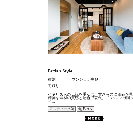
British Style
種別
マンション事例
間取り
イギリス人の伝統を重んじ、古きものに価値を見
精神を素材の質感と配色で表現。 白いレンガ調
イ...
アンティーク調
無垢の木