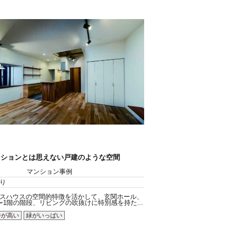
ンションとは思えない戸建のような空間
マンション事例
り
スハウスの空間的特徴を活かして、玄関ホール、
〜1階の階段、リビングの吹抜けに特別感を持た...
井が高い
緑がいっぱい