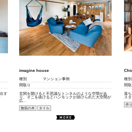
imagine house
Chi
種別
マンション事例
種別
間取り
間取
出す
玄関を開けると不思議なトンネルのような空間があ
落ち
タ
り、そこを抜けるとハンモックが掛けられた大空間が
スタ
広...
作
無垢の木
タイル