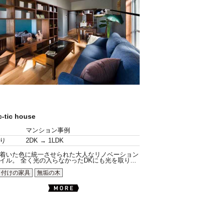
c-tic house
マンション事例
り
2DK → 1LDK
着いた色に統一させられた大人なリノベーション
イル。 全く光の入らなかったDKにも光を取り...
り付けの家具
無垢の木