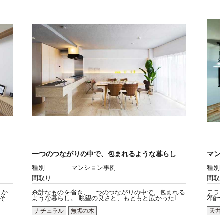
一つのつながりの中で、包まれるような暮らし
マ
種別
マンション事例
種別
間取り
間取
 か
余計なものを省き、一つのつながりの中で、包まれる
テラ
そ
ような暮らし。 眺望の良さと、もともと広かったL...
2階
ナチュラル
無垢の木
天