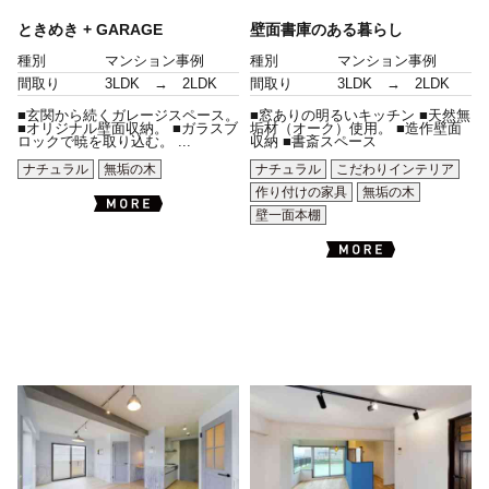
ときめき + GARAGE
壁面書庫のある暮らし
種別
マンション事例
種別
マンション事例
間取り
3LDK → 2LDK
間取り
3LDK → 2LDK
■玄関から続くガレージスペース。
■窓ありの明るいキッチン ■天然無
■オリジナル壁面収納。 ■ガラスブ
垢材（オーク）使用。 ■造作壁面
ロックで暁を取り込む。 ...
収納 ■書斎スペース
ナチュラル
無垢の木
ナチュラル
こだわりインテリア
作り付けの家具
無垢の木
壁一面本棚