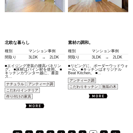
北欧な暮らし
素材の調和。
種別
マンション事例
種別
マンション事例
間取り
3LDK → 2LDK
間取り
3LDK → 2LDK
■エイジング塗装の腰高パネリン
■リビングに、ボーダーウッドウォ
グ。 ■床材はパイン材を使用。 ■
ール。 ■キッチンはオリジナル
キッチンカウンター越に、書斎
Beat Kitchen。 ■...
ス...
アンティーク調
ナチュラル
アンティーク調
こだわりキッチン
無垢の木
こだわりインテリア
作り付けの家具