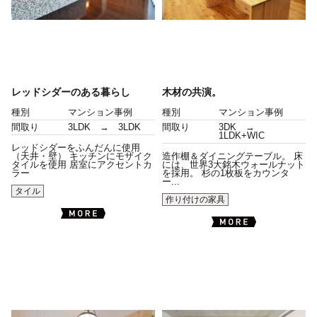
レッドシダーのある暮らし
木材の共演。
種別
マンション事例
種別
マンション事例
間取り
3LDK → 3LDK
間取り
3DK →
1LDK+WIC
レッドシダーをふんだんに使用
（天井・壁） キッチンにモザイク
造作棚＆ダイニングテーブル。 床
タイルを使用 居室にアクセントカ
には、世界3大銘木ウォールナット
ラー
を採用。 杉の1枚板をカウンタ
ー...
タイル
作り付けの家具