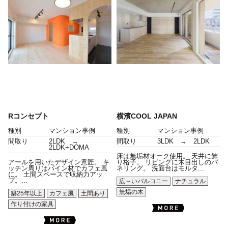
Rコンセプト
横濱COOL JAPAN
種別
マンション事例
種別
マンション事例
間取り
2LDK →
間取り
3LDK → 2LDK
2LDK+DOMA
床は無垢材オーク使用。 天井に飾
アールを用いたデザイン意匠。 キ
り格子。 リビングに木目出しのパ
ッチン周りはパイン材でカフェ風
ネリング。 洗面台はモルタ...
に。 土間スペースで収納力アッ
プ。...
広～いバルコニー
ナチュラル
無垢の木
築25年以上
カフェ風
土間あり
作り付けの家具