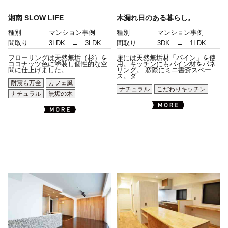
湘南 SLOW LIFE
木漏れ日のある暮らし。
種別
マンション事例
種別
マンション事例
間取り
3LDK → 3LDK
間取り
3DK → 1LDK
フローリングは天然無垢（杉）を
床には天然無垢材「パイン」を使
ココナッツ色に塗装し個性的な空
用。キッチンにもパイン材をパネ
間に仕上げました。
リング。 窓際にミニ書斎スペー
ス。ダ...
耐震も万全
カフェ風
ナチュラル
こだわりキッチン
ナチュラル
無垢の木