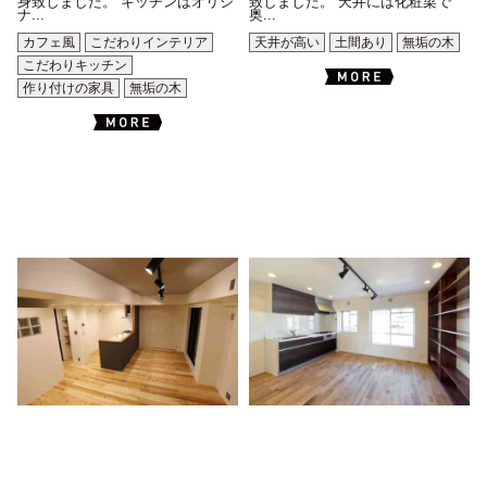
身致しました。 キッチンはオリジ
致しました。 天井には化粧梁で
ナ...
奥...
カフェ風
こだわりインテリア
天井が高い
土間あり
無垢の木
こだわりキッチン
作り付けの家具
無垢の木