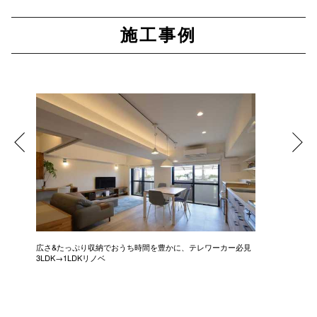
施工事例
広さ&たっぷり収納でおうち時間を豊かに、テレワーカー必見
モデルは
3LDK→1LDKリノベ
にこだわっ