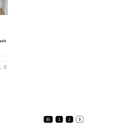
ch
。三
前
1
2
3